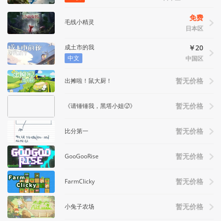
免费
毛线小精灵
日本区
成土市的我
￥20
中文
中国区
出摊啦！鼠大厨！
暂无价格
《请锤锤我，黑塔小姐🥵》
暂无价格
比分第一
暂无价格
GooGooRise
暂无价格
FarmClicky
暂无价格
小兔子农场
暂无价格