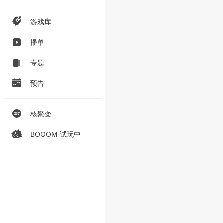
游戏库
播单
专题
预告
核聚变
BOOOM 试玩中