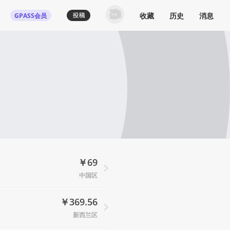
收藏
历史
消息
GPASS会员
￥69
中国区
￥369.56
新西兰区