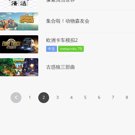
集合啦！动物森友会
欧洲卡车模拟2
中文
metacritic 79
古惑狼三部曲
1
2
3
4
5
6
7
8