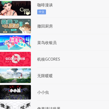
咖啡漫谈
中文
撤回厨房
菜鸟收银员
机核GCORES
无限暖暖
小小虫
像素清洁世界