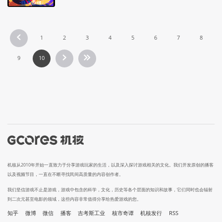
1
2
3
4
5
6
7
8
9
10
机核从2010年开始一直致力于分享游戏玩家的生活，以及深入探讨游戏相关的文化。我们开发原创的播客
以及视频节目，一直在不断寻找民间高质量的内容创作者。
我们坚信游戏不止是游戏，游戏中包含的科学，文化，历史等各个层面的知识和故事，它们同时也会辐射
到二次元甚至电影的领域，这些内容非常值得分享给热爱游戏的您。
知乎
微博
微信
播客
吉考斯工业
核市奇谭
机核发行
RSS