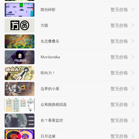
隙光碎影
暂无价格
方圆
暂无价格
生态叠叠乐
暂无价格
Morilandka
暂无价格
听向力！
暂无价格
边界的小屋
暂无价格
众筹跑路模拟器
暂无价格
在？看看监控
暂无价格
日月边缘
暂无价格