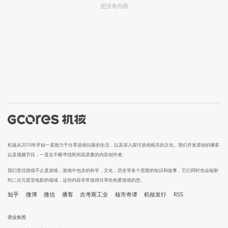
还没有内容
机核从2010年开始一直致力于分享游戏玩家的生活，以及深入探讨游戏相关的文化。我们开发原创的播客
以及视频节目，一直在不断寻找民间高质量的内容创作者。
我们坚信游戏不止是游戏，游戏中包含的科学，文化，历史等各个层面的知识和故事，它们同时也会辐射
到二次元甚至电影的领域，这些内容非常值得分享给热爱游戏的您。
知乎
微博
微信
播客
吉考斯工业
核市奇谭
机核发行
RSS
营业执照