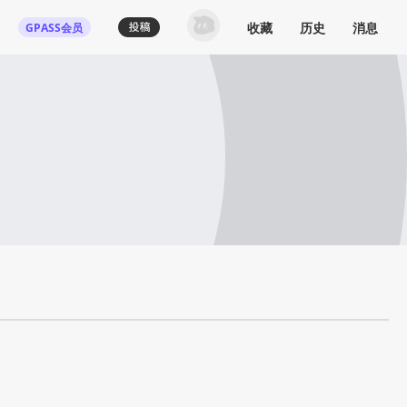
收藏
历史
消息
GPASS会员