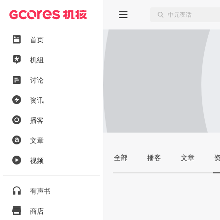
首页
机组
讨论
资讯
播客
文章
全部
播客
文章
视频
有声书
商店