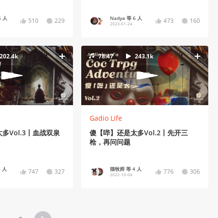
6 人
Nadya 等 6 人
510
229
473
160
2023-01-24
202.4k
78:47
243.1k
Gadio Life
多Vol.3丨血战双泉
傻【哔】还是太多Vol.2丨先开三
枪，再问问题
 人
猫牧师 等 4 人
747
327
776
306
2022-10-04