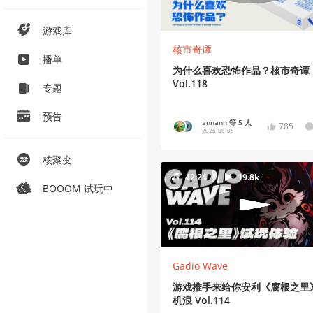
游戏库
核市奇谭
播单
为什么喜欢恐怖作品？核市奇谭
Vol.118
专题
预告
annann 等 5 人
785
2026-06-05
核聚变
42:24
19.8k
BOOOM 试玩中
Gadio Wave
游戏推手来给你安利《腐根之里
机浪 Vol.114