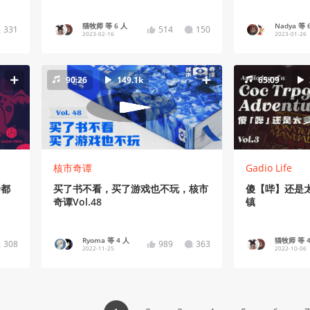
猫牧师 等 6 人
Nadya 等 
331
514
150
2023-02-16
2023-01-26
90:26
149.1k
65:09
核市奇谭
Gadio Life
个都
买了书不看，买了游戏也不玩，核市
傻【哔】还是太
奇谭Vol.48
镇
Ryoma 等 4 人
猫牧师 等 4
308
989
363
2022-11-25
2022-10-06