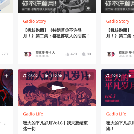
Gadio Story
Gadio Story
【机核跑团】《特朗普你不许登
【机核跑团】
月！》第二集：都是苏联人的阴谋！
月！》第二集
猫牧师 等 4 人
猫牧师 等 4
273
420
80
2026-05-03
2026-05-03
98:02
112.9k
92:12
Gadio Life
Gadio Life
》，
密大的平凡岁月Vol.6丨我只想结束
密大的平凡岁月
这一切
跑！