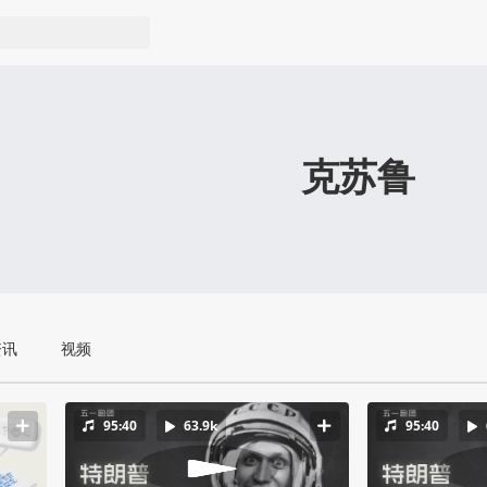
克苏鲁
资讯
视频
95:40
63.9k
95:40