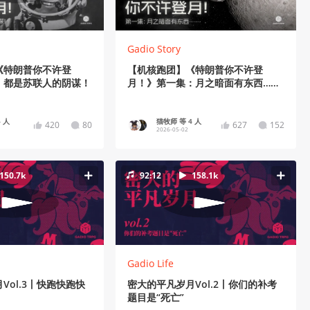
Gadio Story
《特朗普你不许登
【机核跑团】《特朗普你不许登
：都是苏联人的阴谋！
月！》第一集：月之暗面有东西……
 人
猫牧师 等 4 人
420
80
627
152
2026-05-02
150.7k
92:12
158.1k
Gadio Life
Vol.3丨快跑快跑快
密大的平凡岁月Vol.2丨你们的补考
题目是“死亡”