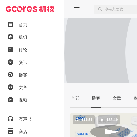
首页
机组
讨论
资讯
播客
文章
全部
播客
文章
视频
有声书
111:51
128.4k
商店