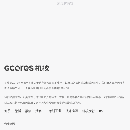
还没有内容
机核从2010年开始一直致力于分享游戏玩家的生活，以及深入探讨游戏相关的文化。我们开发原创的播客
以及视频节目，一直在不断寻找民间高质量的内容创作者。
我们坚信游戏不止是游戏，游戏中包含的科学，文化，历史等各个层面的知识和故事，它们同时也会辐射
到二次元甚至电影的领域，这些内容非常值得分享给热爱游戏的您。
知乎
微博
微信
播客
吉考斯工业
核市奇谭
机核发行
RSS
营业执照