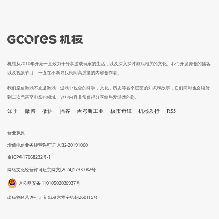
机核从2010年开始一直致力于分享游戏玩家的生活，以及深入探讨游戏相关的文化。我们开发原创的播客
以及视频节目，一直在不断寻找民间高质量的内容创作者。
我们坚信游戏不止是游戏，游戏中包含的科学，文化，历史等各个层面的知识和故事，它们同时也会辐射
到二次元甚至电影的领域，这些内容非常值得分享给热爱游戏的您。
知乎
微博
微信
播客
吉考斯工业
核市奇谭
机核发行
RSS
营业执照
增值电信业务经营许可证 京B2-20191060
京ICP备17068232号-1
网络文化经营许可证京网文[2024]1733-082号
京公网安备 11010502036937号
出版物经营许可证 新出发京零字第朝260115号