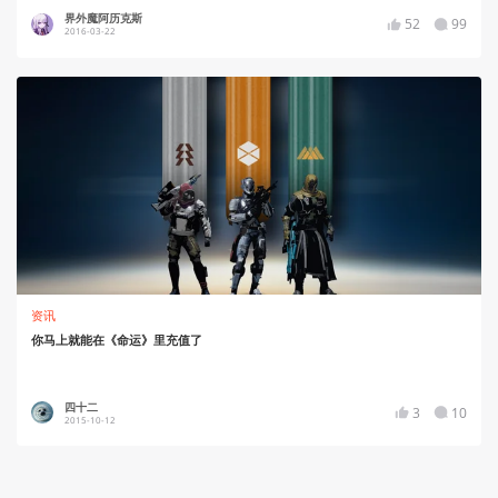
界外魔阿历克斯
52
99
2016-03-22
资讯
你马上就能在《命运》里充值了
四十二
3
10
2015-10-12