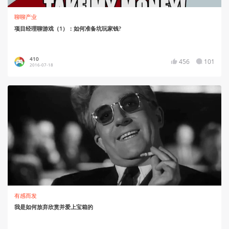
聊聊产业
项目经理聊游戏（1）：如何准备坑玩家钱?
410
456
101
2016-07-18
有感而发
我是如何放弃欣赏并爱上宝箱的