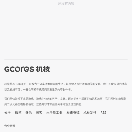
还没有内容
机核从2010年开始一直致力于分享游戏玩家的生活，以及深入探讨游戏相关的文化。我们开发原创的播客
以及视频节目，一直在不断寻找民间高质量的内容创作者。
我们坚信游戏不止是游戏，游戏中包含的科学，文化，历史等各个层面的知识和故事，它们同时也会辐射
到二次元甚至电影的领域，这些内容非常值得分享给热爱游戏的您。
知乎
微博
微信
播客
吉考斯工业
核市奇谭
机核发行
RSS
营业执照