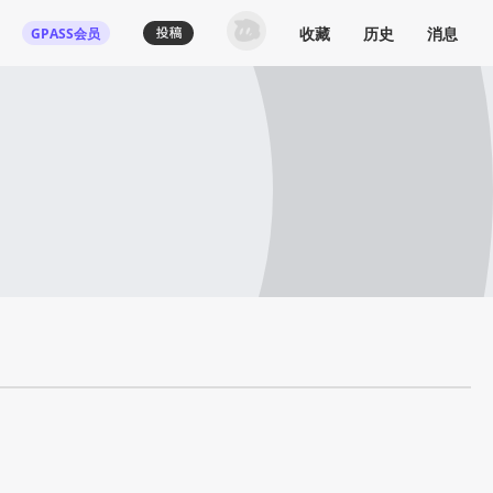
收藏
历史
消息
GPASS会员