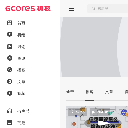
首页
机组
讨论
资讯
播客
文章
全部
播客
文章
视频
有声书
87:58
204.3k
商店