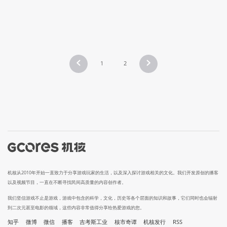
1
2
机核从2010年开始一直致力于分享游戏玩家的生活，以及深入探讨游戏相关的文化。我们开发原创的播客
以及视频节目，一直在不断寻找民间高质量的内容创作者。
我们坚信游戏不止是游戏，游戏中包含的科学，文化，历史等各个层面的知识和故事，它们同时也会辐射
到二次元甚至电影的领域，这些内容非常值得分享给热爱游戏的您。
知乎
微博
微信
播客
吉考斯工业
核市奇谭
机核发行
RSS