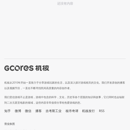
还没有内容
机核从2010年开始一直致力于分享游戏玩家的生活，以及深入探讨游戏相关的文化。我们开发原创的播客
以及视频节目，一直在不断寻找民间高质量的内容创作者。
我们坚信游戏不止是游戏，游戏中包含的科学，文化，历史等各个层面的知识和故事，它们同时也会辐射
到二次元甚至电影的领域，这些内容非常值得分享给热爱游戏的您。
知乎
微博
微信
播客
吉考斯工业
核市奇谭
机核发行
RSS
营业执照