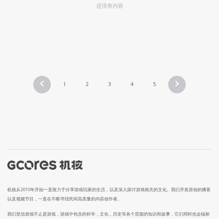
还没有内容
1
2
3
4
5
机核从2010年开始一直致力于分享游戏玩家的生活，以及深入探讨游戏相关的文化。我们开发原创的播客
以及视频节目，一直在不断寻找民间高质量的内容创作者。
我们坚信游戏不止是游戏，游戏中包含的科学，文化，历史等各个层面的知识和故事，它们同时也会辐射