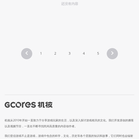
还没有内容
1
2
3
4
5
机核从2010年开始一直致力于分享游戏玩家的生活，以及深入探讨游戏相关的文化。我们开发原创的播客
以及视频节目，一直在不断寻找民间高质量的内容创作者。
我们坚信游戏不止是游戏，游戏中包含的科学，文化，历史等各个层面的知识和故事，它们同时也会辐射