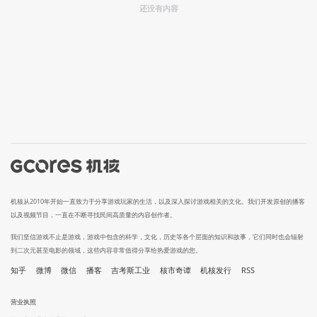
还没有内容
机核从2010年开始一直致力于分享游戏玩家的生活，以及深入探讨游戏相关的文化。我们开发原创的播客
以及视频节目，一直在不断寻找民间高质量的内容创作者。
我们坚信游戏不止是游戏，游戏中包含的科学，文化，历史等各个层面的知识和故事，它们同时也会辐射
到二次元甚至电影的领域，这些内容非常值得分享给热爱游戏的您。
知乎
微博
微信
播客
吉考斯工业
核市奇谭
机核发行
RSS
营业执照