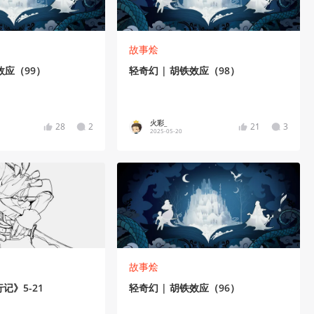
故事烩
效应（99）
轻奇幻 | 胡铁效应（98）
火彩_
28
2
21
3
2025-05-20
故事烩
记》5-21
轻奇幻 | 胡铁效应（96）