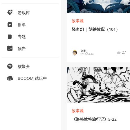
游戏库
故事烩
播单
轻奇幻 | 胡铁效应（101）
专题
预告
火彩_
27
2025-06-10
核聚变
BOOOM 试玩中
故事烩
《洛格兰特旅行记》5-22