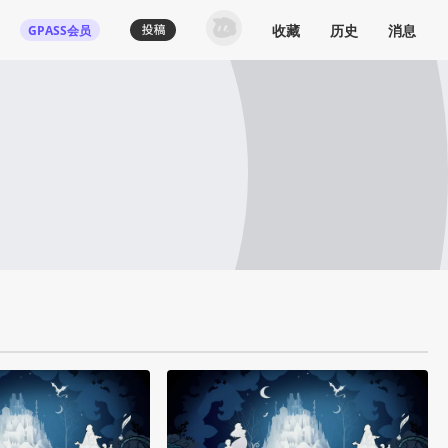
收藏
历史
消息
GPASS会员