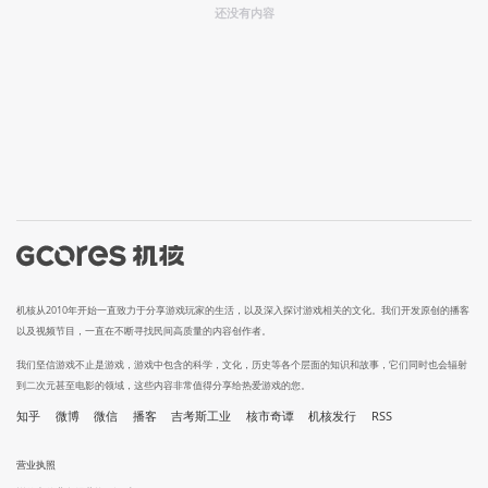
还没有内容
机核从2010年开始一直致力于分享游戏玩家的生活，以及深入探讨游戏相关的文化。我们开发原创的播客
以及视频节目，一直在不断寻找民间高质量的内容创作者。
我们坚信游戏不止是游戏，游戏中包含的科学，文化，历史等各个层面的知识和故事，它们同时也会辐射
到二次元甚至电影的领域，这些内容非常值得分享给热爱游戏的您。
知乎
微博
微信
播客
吉考斯工业
核市奇谭
机核发行
RSS
营业执照