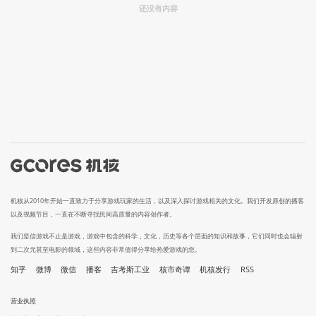
还没有内容
机核从2010年开始一直致力于分享游戏玩家的生活，以及深入探讨游戏相关的文化。我们开发原创的播客
以及视频节目，一直在不断寻找民间高质量的内容创作者。
我们坚信游戏不止是游戏，游戏中包含的科学，文化，历史等各个层面的知识和故事，它们同时也会辐射
到二次元甚至电影的领域，这些内容非常值得分享给热爱游戏的您。
知乎
微博
微信
播客
吉考斯工业
核市奇谭
机核发行
RSS
营业执照