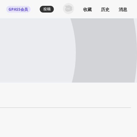
收藏
历史
消息
GPASS会员