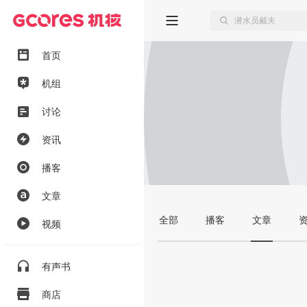
首页
机组
讨论
资讯
播客
文章
全部
播客
文章
视频
有声书
商店