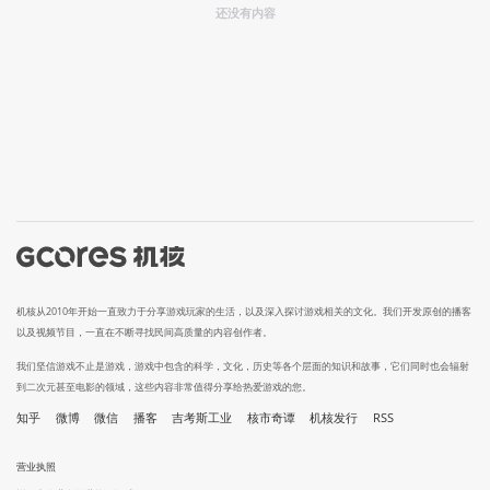
还没有内容
机核从2010年开始一直致力于分享游戏玩家的生活，以及深入探讨游戏相关的文化。我们开发原创的播客
以及视频节目，一直在不断寻找民间高质量的内容创作者。
我们坚信游戏不止是游戏，游戏中包含的科学，文化，历史等各个层面的知识和故事，它们同时也会辐射
到二次元甚至电影的领域，这些内容非常值得分享给热爱游戏的您。
知乎
微博
微信
播客
吉考斯工业
核市奇谭
机核发行
RSS
营业执照