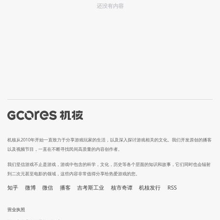
还没有内容
机核从2010年开始一直致力于分享游戏玩家的生活，以及深入探讨游戏相关的文化。我们开发原创的播客
以及视频节目，一直在不断寻找民间高质量的内容创作者。
我们坚信游戏不止是游戏，游戏中包含的科学，文化，历史等各个层面的知识和故事，它们同时也会辐射
到二次元甚至电影的领域，这些内容非常值得分享给热爱游戏的您。
知乎
微博
微信
播客
吉考斯工业
核市奇谭
机核发行
RSS
营业执照