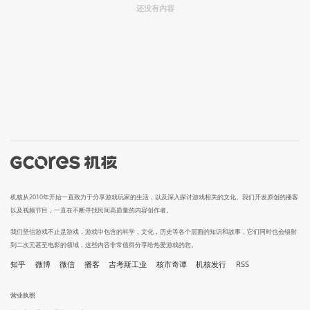
还没有内容
机核从2010年开始一直致力于分享游戏玩家的生活，以及深入探讨游戏相关的文化。我们开发原创的播客
以及视频节目，一直在不断寻找民间高质量的内容创作者。
我们坚信游戏不止是游戏，游戏中包含的科学，文化，历史等各个层面的知识和故事，它们同时也会辐射
到二次元甚至电影的领域，这些内容非常值得分享给热爱游戏的您。
知乎
微博
微信
播客
吉考斯工业
核市奇谭
机核发行
RSS
营业执照