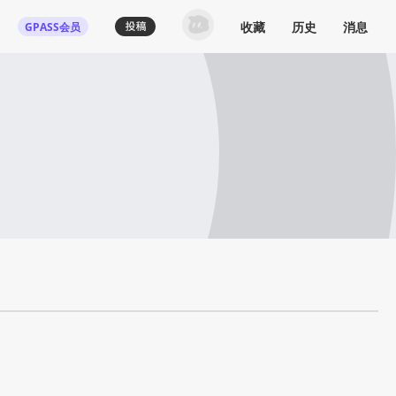
收藏
历史
消息
GPASS会员