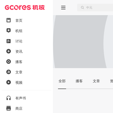
首页
机组
讨论
资讯
播客
文章
全部
播客
文章
视频
有声书
商店