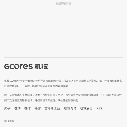
还没有内容
机核从2010年开始一直致力于分享游戏玩家的生活，以及深入探讨游戏相关的文化。我们开发原创的播客
以及视频节目，一直在不断寻找民间高质量的内容创作者。
我们坚信游戏不止是游戏，游戏中包含的科学，文化，历史等各个层面的知识和故事，它们同时也会辐射
到二次元甚至电影的领域，这些内容非常值得分享给热爱游戏的您。
知乎
微博
微信
播客
吉考斯工业
核市奇谭
机核发行
RSS
营业执照