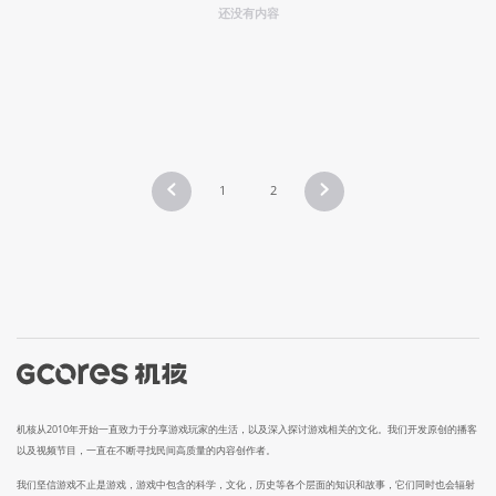
还没有内容
1
2
机核从2010年开始一直致力于分享游戏玩家的生活，以及深入探讨游戏相关的文化。我们开发原创的播客
以及视频节目，一直在不断寻找民间高质量的内容创作者。
我们坚信游戏不止是游戏，游戏中包含的科学，文化，历史等各个层面的知识和故事，它们同时也会辐射