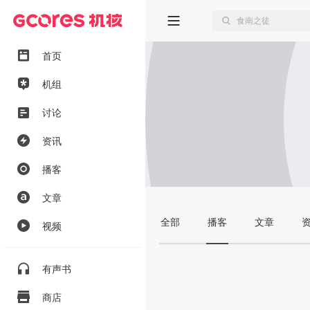
首页
机组
讨论
资讯
播客
文章
全部
播客
文章
视频
有声书
商店