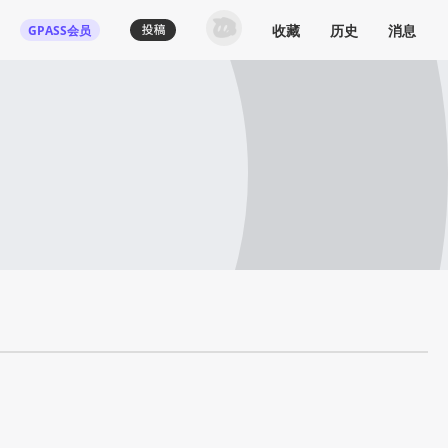
收藏
历史
消息
GPASS会员