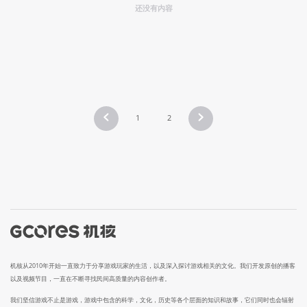
还没有内容
1
2
机核从2010年开始一直致力于分享游戏玩家的生活，以及深入探讨游戏相关的文化。我们开发原创的播客
以及视频节目，一直在不断寻找民间高质量的内容创作者。
我们坚信游戏不止是游戏，游戏中包含的科学，文化，历史等各个层面的知识和故事，它们同时也会辐射