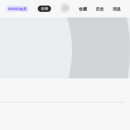
收藏
历史
消息
GPASS会员