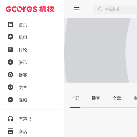
首页
机组
讨论
资讯
播客
文章
全部
播客
文章
视频
有声书
商店