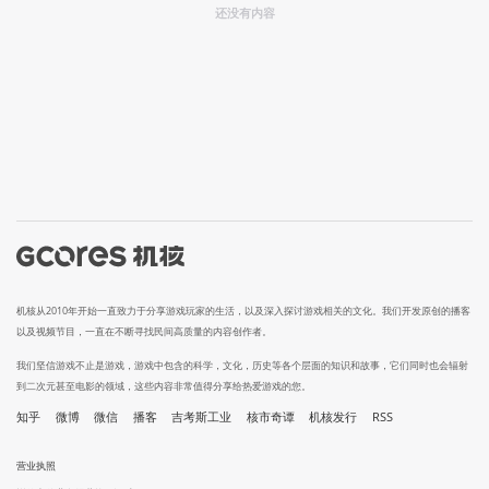
还没有内容
机核从2010年开始一直致力于分享游戏玩家的生活，以及深入探讨游戏相关的文化。我们开发原创的播客
以及视频节目，一直在不断寻找民间高质量的内容创作者。
我们坚信游戏不止是游戏，游戏中包含的科学，文化，历史等各个层面的知识和故事，它们同时也会辐射
到二次元甚至电影的领域，这些内容非常值得分享给热爱游戏的您。
知乎
微博
微信
播客
吉考斯工业
核市奇谭
机核发行
RSS
营业执照