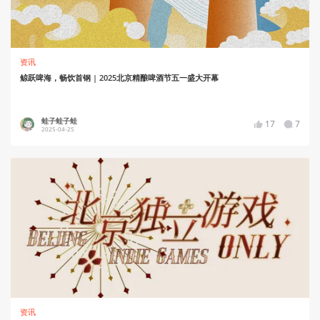
资讯
鲸跃啤海，畅饮首钢 | 2025北京精酿啤酒节五一盛大开幕
蛙子蛙子蛙
17
7
2025-04-25
资讯