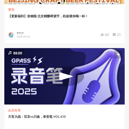
资讯
【更新福利】首钢园·北京精酿啤酒节，机核请你喝一杯！
YT17
43
21
2026-04-24
88:00
会员专享
方言大战：百京vs川渝，录音笔 VOL.610