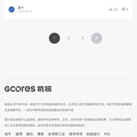
言十
24
4
2022-08-14
1
2
3
机核从2010年开始一直致力于分享游戏玩家的生活，以及深入探讨游戏相关的文化。我们开发原创的播客
以及视频节目，一直在不断寻找民间高质量的内容创作者。
我们坚信游戏不止是游戏，游戏中包含的科学，文化，历史等各个层面的知识和故事，它们同时也会辐射
到二次元甚至电影的领域，这些内容非常值得分享给热爱游戏的您。
知乎
微博
微信
播客
吉考斯工业
核市奇谭
机核发行
RSS