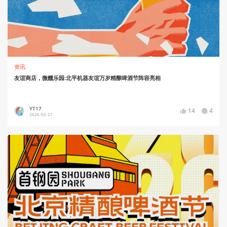
资讯
友谊商店，微醺乐园:北平机器友谊万岁精酿啤酒节阵容亮相
YT17
14
4
2026-05-27