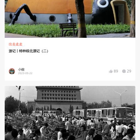
出去走走
游记丨特种棕北漂记（二）
小棕
89
29
2023-09-22