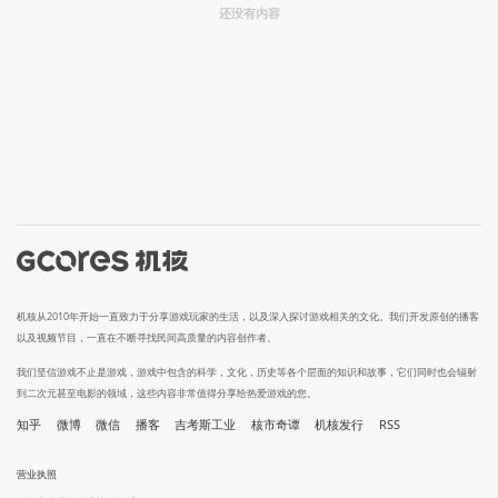
还没有内容
机核从2010年开始一直致力于分享游戏玩家的生活，以及深入探讨游戏相关的文化。我们开发原创的播客
以及视频节目，一直在不断寻找民间高质量的内容创作者。
我们坚信游戏不止是游戏，游戏中包含的科学，文化，历史等各个层面的知识和故事，它们同时也会辐射
到二次元甚至电影的领域，这些内容非常值得分享给热爱游戏的您。
知乎
微博
微信
播客
吉考斯工业
核市奇谭
机核发行
RSS
营业执照