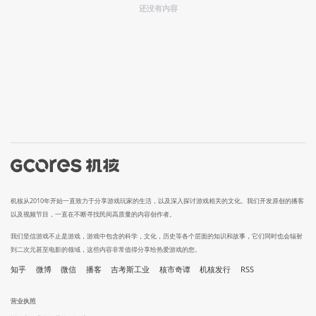
还没有内容
机核从2010年开始一直致力于分享游戏玩家的生活，以及深入探讨游戏相关的文化。我们开发原创的播客
以及视频节目，一直在不断寻找民间高质量的内容创作者。
我们坚信游戏不止是游戏，游戏中包含的科学，文化，历史等各个层面的知识和故事，它们同时也会辐射
到二次元甚至电影的领域，这些内容非常值得分享给热爱游戏的您。
知乎
微博
微信
播客
吉考斯工业
核市奇谭
机核发行
RSS
营业执照