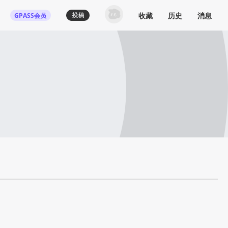
收藏
历史
消息
GPASS会员