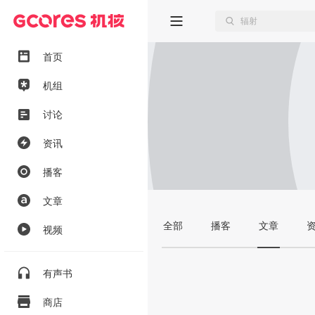
首页
机组
讨论
资讯
播客
文章
全部
播客
文章
视频
有声书
商店