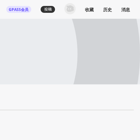
收藏
历史
消息
GPASS会员