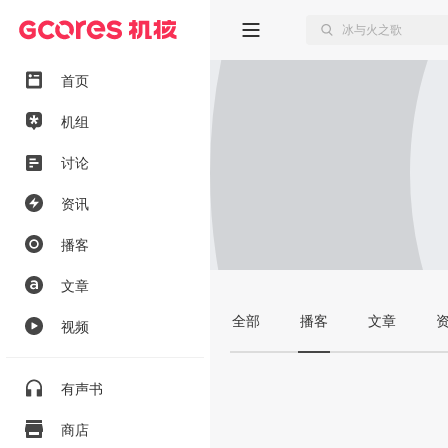
首页
机组
讨论
资讯
播客
文章
全部
播客
文章
视频
有声书
商店