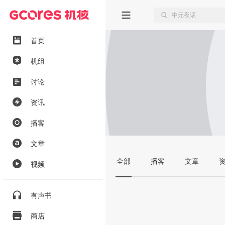
首页
机组
讨论
资讯
播客
文章
全部
播客
文章
视频
有声书
商店