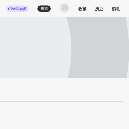
收藏
历史
消息
GPASS会员