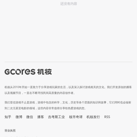
还没有内容
机核从2010年开始一直致力于分享游戏玩家的生活，以及深入探讨游戏相关的文化。我们开发原创的播客
以及视频节目，一直在不断寻找民间高质量的内容创作者。
我们坚信游戏不止是游戏，游戏中包含的科学，文化，历史等各个层面的知识和故事，它们同时也会辐射
到二次元甚至电影的领域，这些内容非常值得分享给热爱游戏的您。
知乎
微博
微信
播客
吉考斯工业
核市奇谭
机核发行
RSS
营业执照