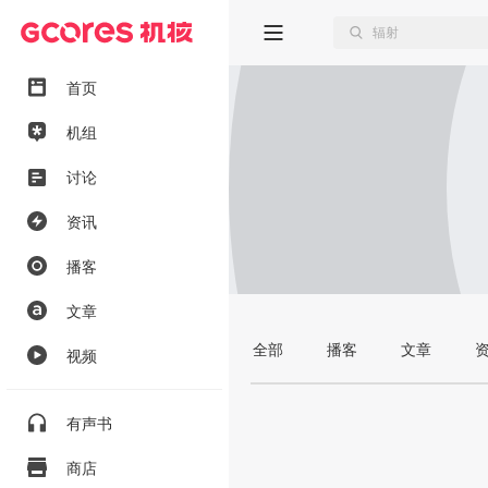
首页
机组
讨论
资讯
播客
文章
全部
播客
文章
视频
有声书
商店