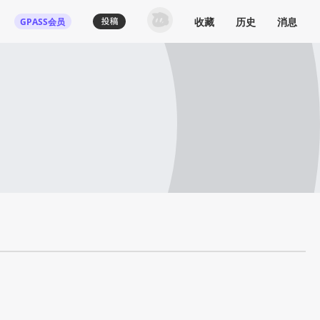
收藏
历史
消息
GPASS会员