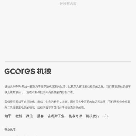
还没有内容
机核从2010年开始一直致力于分享游戏玩家的生活，以及深入探讨游戏相关的文化。我们开发原创的播客
以及视频节目，一直在不断寻找民间高质量的内容创作者。
我们坚信游戏不止是游戏，游戏中包含的科学，文化，历史等各个层面的知识和故事，它们同时也会辐射
到二次元甚至电影的领域，这些内容非常值得分享给热爱游戏的您。
知乎
微博
微信
播客
吉考斯工业
核市奇谭
机核发行
RSS
营业执照