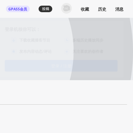
收藏
历史
消息
GPASS会员
登录机核你可以：
下载收藏播客节目
多端历史播放同步
发布内容动态/评论
关注喜欢的创作者
登录 / 注册