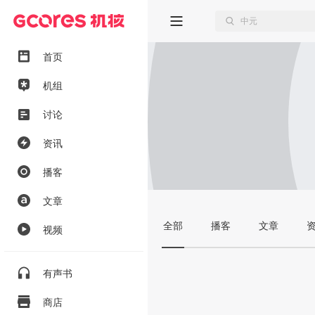
首页
机组
讨论
资讯
播客
文章
全部
播客
文章
视频
有声书
商店