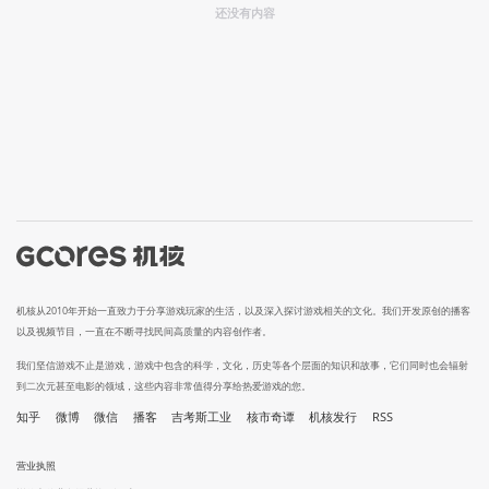
还没有内容
机核从2010年开始一直致力于分享游戏玩家的生活，以及深入探讨游戏相关的文化。我们开发原创的播客
以及视频节目，一直在不断寻找民间高质量的内容创作者。
我们坚信游戏不止是游戏，游戏中包含的科学，文化，历史等各个层面的知识和故事，它们同时也会辐射
到二次元甚至电影的领域，这些内容非常值得分享给热爱游戏的您。
知乎
微博
微信
播客
吉考斯工业
核市奇谭
机核发行
RSS
营业执照