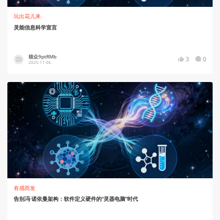
玩出花儿来
灵能信息科学宣言
核众9ptRMb
3
0
2025-11-06
有感而发
告别冯·诺依曼架构：软件定义硬件的“灵器电脑”时代