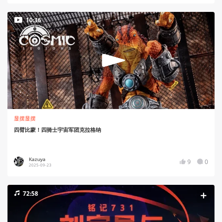
10:36
显摆显摆
四臂比蒙！四骑士宇宙军团克拉格纳
Kazuya
9
0
2025-09-23
72:58