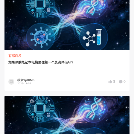
有感而发
如果你的笔记本电脑里住着一个灵魂伴侣AI？
核众9ptRMb
3
0
2025-11-05