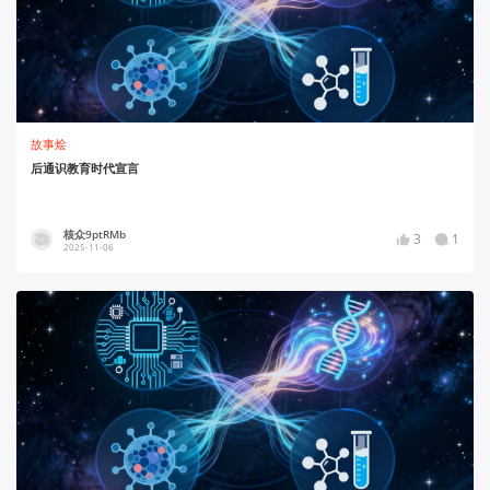
故事烩
后通识教育时代宣言
核众9ptRMb
3
1
2025-11-06