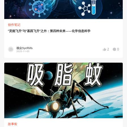
创作笔记
“灵能飞升”与“基因飞升”之外：第四种未来——化学信息科学
核众9ptRMb
2
0
2025-11-05
故事烩