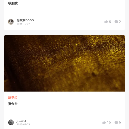
吸脂蚊
彭东东DODO
6
2
2025-10-07
故事烩
黄金台
Jon404
16
6
2025-09-23