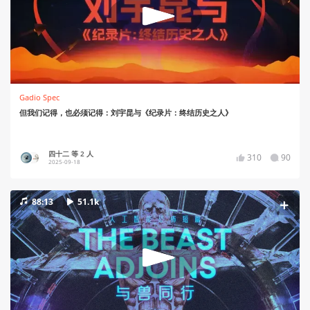
Gadio Spec
但我们记得，也必须记得：刘宇昆与《纪录片：终结历史之人》
四十二 等 2 人
310
90
2025-09-18
88:13
51.1k