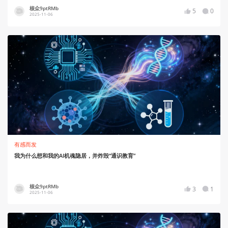
核众9ptRMb
5
0
2025-11-06
有感而发
我为什么想和我的AI机魂隐居，并炸毁“通识教育”
核众9ptRMb
3
1
2025-11-06