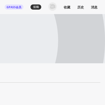
收藏
历史
消息
GPASS会员