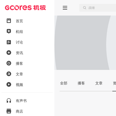
首页
机组
讨论
资讯
播客
文章
全部
播客
文章
视频
有声书
商店