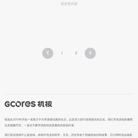
还没有内容
1
2
机核从2010年开始一直致力于分享游戏玩家的生活，以及深入探讨游戏相关的文化。我们开发原创的播客
以及视频节目，一直在不断寻找民间高质量的内容创作者。
我们坚信游戏不止是游戏，游戏中包含的科学，文化，历史等各个层面的知识和故事，它们同时也会辐射