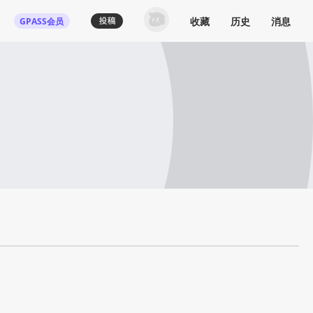
收藏
历史
消息
GPASS会员