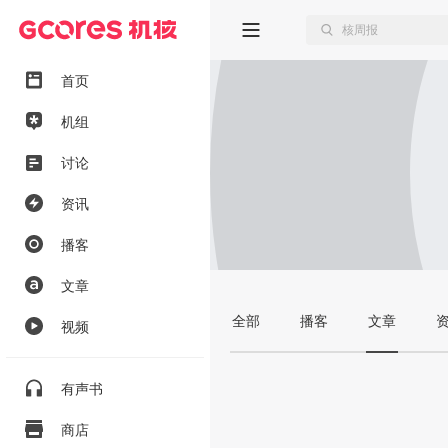
首页
机组
讨论
资讯
播客
文章
全部
播客
文章
视频
有声书
商店