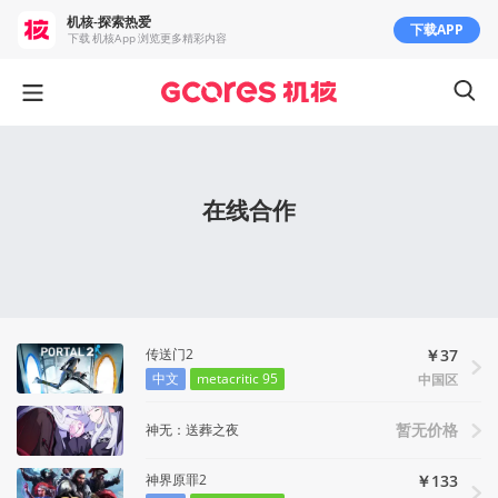
机核-探索热爱
下载APP
下载 机核App 浏览更多精彩内容
在线合作
传送门2
￥37
中文
metacritic 95
中国区
神无：送葬之夜
暂无价格
神界原罪2
￥133