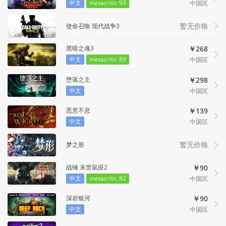
中文
metacritic 93
中国区
使命召唤 现代战争3
暂无价格
黑暗之魂3
￥268
中文
metacritic 89
中国区
堕落之主
￥298
中文
中国区
恶意不息
￥139
中文
中国区
梦之形
暂无价格
战锤 末世鼠疫2
￥90
中文
metacritic 82
中国区
深岩银河
￥90
中文
中国区