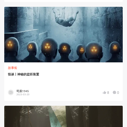
故事烩
怪谈丨神秘的监听装置
司辰1945
8
0
2023-03-20