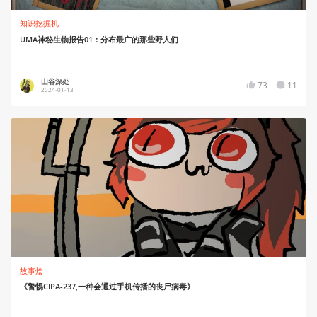
知识挖掘机
UMA神秘生物报告01：分布最广的那些野人们
山谷深处
73
11
2024-01-13
故事烩
《警惕CIPA-237,一种会通过手机传播的丧尸病毒》