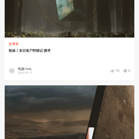
故事烩
怪谈丨末日丧尸狩猎记·搜寻
司辰1945
10
0
2023-03-17