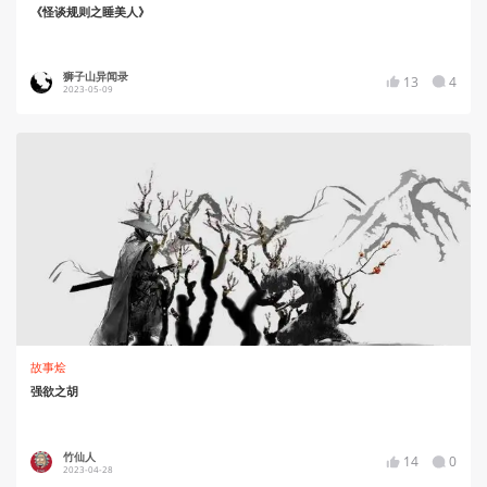
《怪谈规则之睡美人》
狮子山异闻录
13
4
2023-05-09
故事烩
强欲之胡
竹仙人
14
0
2023-04-28