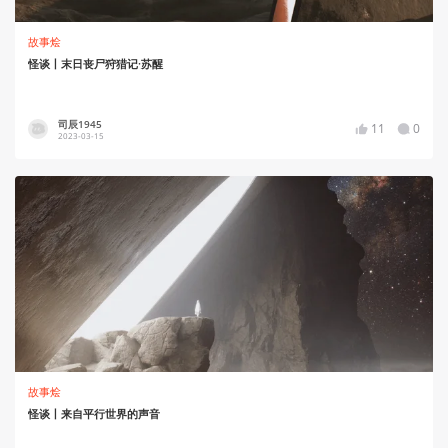
故事烩
怪谈丨末日丧尸狩猎记·苏醒
司辰1945
11
0
2023-03-15
故事烩
怪谈丨来自平行世界的声音