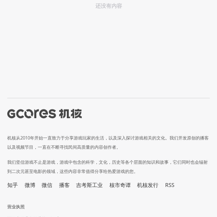
还没有内容
机核从2010年开始一直致力于分享游戏玩家的生活，以及深入探讨游戏相关的文化。我们开发原创的播客
以及视频节目，一直在不断寻找民间高质量的内容创作者。
我们坚信游戏不止是游戏，游戏中包含的科学，文化，历史等各个层面的知识和故事，它们同时也会辐射
到二次元甚至电影的领域，这些内容非常值得分享给热爱游戏的您。
知乎
微博
微信
播客
吉考斯工业
核市奇谭
机核发行
RSS
营业执照