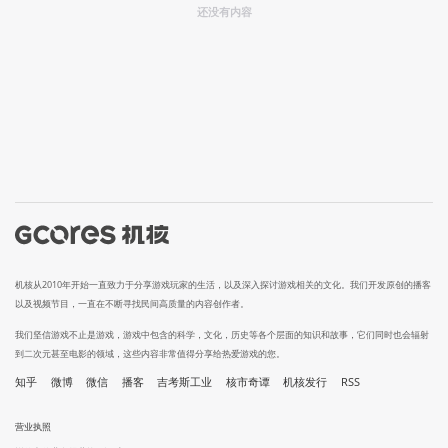
还没有内容
机核从2010年开始一直致力于分享游戏玩家的生活，以及深入探讨游戏相关的文化。我们开发原创的播客
以及视频节目，一直在不断寻找民间高质量的内容创作者。
我们坚信游戏不止是游戏，游戏中包含的科学，文化，历史等各个层面的知识和故事，它们同时也会辐射
到二次元甚至电影的领域，这些内容非常值得分享给热爱游戏的您。
知乎
微博
微信
播客
吉考斯工业
核市奇谭
机核发行
RSS
营业执照