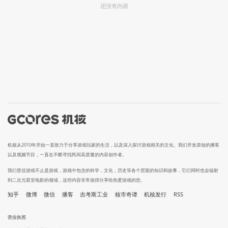
还没有内容
机核从2010年开始一直致力于分享游戏玩家的生活，以及深入探讨游戏相关的文化。我们开发原创的播客
以及视频节目，一直在不断寻找民间高质量的内容创作者。
我们坚信游戏不止是游戏，游戏中包含的科学，文化，历史等各个层面的知识和故事，它们同时也会辐射
到二次元甚至电影的领域，这些内容非常值得分享给热爱游戏的您。
知乎
微博
微信
播客
吉考斯工业
核市奇谭
机核发行
RSS
营业执照