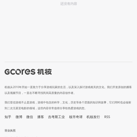
还没有内容
机核从2010年开始一直致力于分享游戏玩家的生活，以及深入探讨游戏相关的文化。我们开发原创的播客
以及视频节目，一直在不断寻找民间高质量的内容创作者。
我们坚信游戏不止是游戏，游戏中包含的科学，文化，历史等各个层面的知识和故事，它们同时也会辐射
到二次元甚至电影的领域，这些内容非常值得分享给热爱游戏的您。
知乎
微博
微信
播客
吉考斯工业
核市奇谭
机核发行
RSS
营业执照